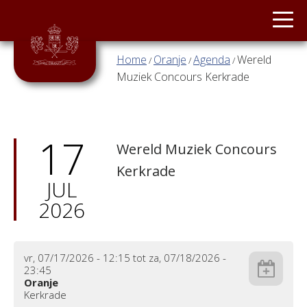
Main menu
ORANJE
Overslaan en naar de inhoud gaan
Home
Oranje
Agenda
Wereld
/
/
/
U bent hier
JONG
Muziek Concours Kerkrade
ORANJE
STAGEBAND
17
Wereld Muziek Concours
TWIRLGROEP
Kerkrade
JUL
SLAG
2026
&
VLAG
NIEUWS
vr, 07/17/2026 - 12:15
tot
za, 07/18/2026 -
23:45
Oranje
CONTACT
Add to calendar
Kerkrade