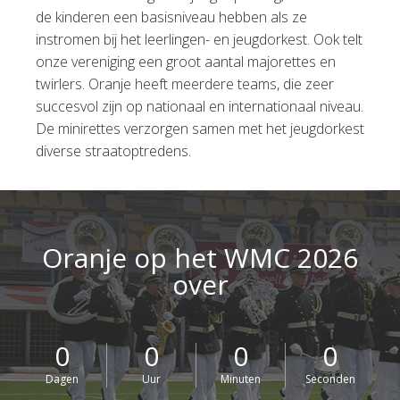
de kinderen een basisniveau hebben als ze
instromen bij het leerlingen- en jeugdorkest. Ook telt
onze vereniging een groot aantal majorettes en
twirlers. Oranje heeft meerdere teams, die zeer
succesvol zijn op nationaal en internationaal niveau.
De minirettes verzorgen samen met het jeugdorkest
diverse straatoptredens.
Oranje op het WMC 2026
over
0
0
0
0
Dagen
Uur
Minuten
Seconden