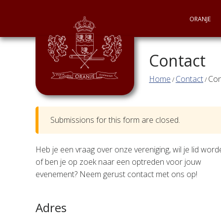
Main menu
ORANJE
Overslaan en naar de inhoud gaan
Contact
Home
Contact
Con
/
/
U bent hier
Submissions for this form are closed.
Waarschuwingsbericht
Heb je een vraag over onze vereniging, wil je lid wor
of ben je op zoek naar een optreden voor jouw
evenement? Neem gerust contact met ons op!
Adres