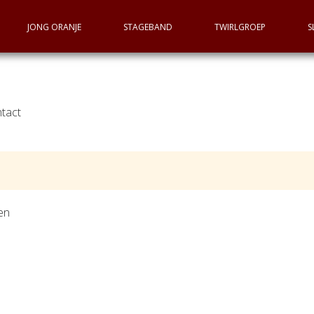
JONG ORANJE
STAGEBAND
TWIRLGROEP
S
tact
den