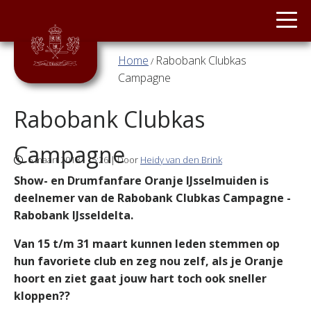
Main menu
ORANJE
Overslaan en naar de inhoud gaan
Home
Rabobank Clubkas
/
U bent hier
JONG
Campagne
ORANJE
Rabobank Clubkas
STAGEBAND
Campagne
6 maart 2018 - 15:26 | Door
Heidy van den Brink
TWIRLGROEP
Show- en Drumfanfare Oranje IJsselmuiden is
deelnemer van de Rabobank Clubkas Campagne -
SLAG
Rabobank IJsseldelta.
&
VLAG
Van 15 t/m 31 maart kunnen leden stemmen op
NIEUWS
hun favoriete club en zeg nou zelf, als je Oranje
hoort en ziet gaat jouw hart toch ook sneller
kloppen??
CONTACT