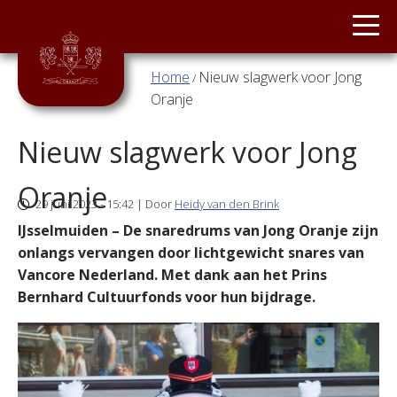
Main menu
ORANJE
Overslaan en naar de inhoud gaan
Home
Nieuw slagwerk voor Jong
/
U bent hier
JONG
Oranje
ORANJE
Nieuw slagwerk voor Jong
STAGEBAND
Oranje
29 juni 2023 - 15:42 | Door
Heidy van den Brink
TWIRLGROEP
IJsselmuiden – De snaredrums van Jong Oranje zijn
onlangs vervangen door lichtgewicht snares van
SLAG
Vancore Nederland. Met dank aan het Prins
&
VLAG
Bernhard Cultuurfonds voor hun bijdrage.
NIEUWS
CONTACT