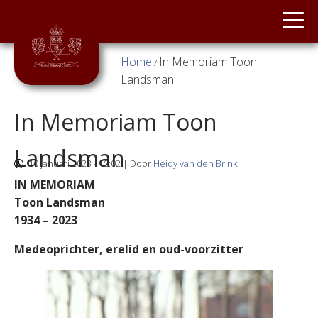
Main menu
ORANJE
Overslaan en naar de inhoud gaan
Home
In Memoriam Toon
/
U bent hier
JONG
Landsman
ORANJE
In Memoriam Toon
STAGEBAND
Landsman
10 januari 2023 - 15:02 | Door
Heidy van den Brink
TWIRLGROEP
IN MEMORIAM
Toon Landsman
SLAG
1934 – 2023
&
VLAG
Medeoprichter, erelid en oud-voorzitter
NIEUWS
CONTACT