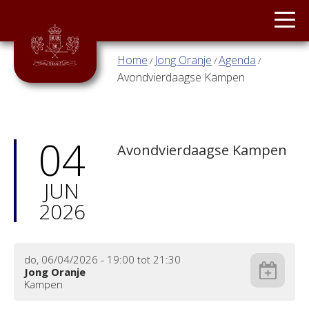
Main menu
ORANJE
Overslaan en naar de inhoud gaan
Home
Jong Oranje
Agenda
/
/
/
U bent hier
JONG
Avondvierdaagse Kampen
ORANJE
STAGEBAND
04
Avondvierdaagse Kampen
TWIRLGROEP
JUN
SLAG
2026
&
VLAG
NIEUWS
do, 06/04/2026 -
19:00
tot
21:30
Jong Oranje
Kampen
CONTACT
Add to calendar